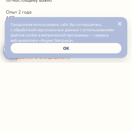
по-настоящему важно
Опыт 2 года
АСТ
✕
Продолжая использовать сайт, Вы соглашаетесь
от 5.000 руб
с обработкой персональных данных с использованием
файлов cookie и метрической программы — сервиса
ТРЕВОГА
ВЫГОРАНИЕ
СТРАХИ
САМООЦЕНКА
веб-аналитики «Яндекс Метрика».
НЕУВЕРЕННОСТЬ В СЕБЕ
ПОИСК СЕБЯ
КРИЗИСНЫЙ ПЕРИОД
РЕГУЛЯЦИЯ ЭМОЦИЙ
БЕРЕМЕННОСТЬ И МАТЕРИНСТВО
ОТНОШЕНИЯ
ОК
Подробнее о специалисте