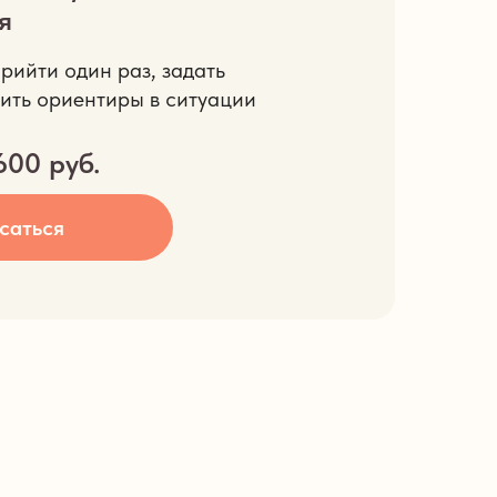
я
прийти один раз, задать
чить ориентиры в ситуации
.600 руб.
саться