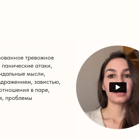
изованное тревожное
 панические атаки,
цидальные мысли,
здражением, завистью,
отношения в паре,
я, проблемы