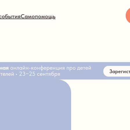
события
Самопомощь
ная
онлайн-конференция про детей
Зарегис
телей • 23−25 сентября