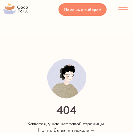
Помощь с выбором
Психологи
Наши события
Само
404
Кажется, у нас нет такой страницы.
Но что бы вы ни искали —