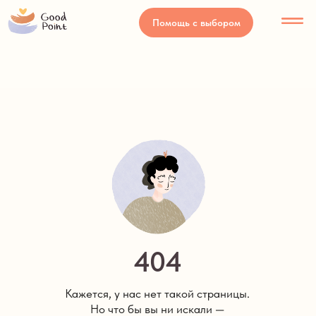
Помощь с выбором
Психологи
Наши события
Само
404
Кажется, у нас нет такой страницы.
Но что бы вы ни искали —