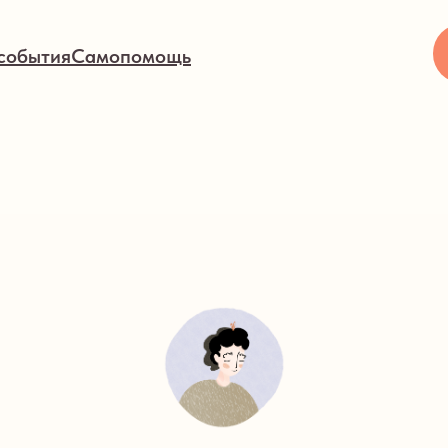
события
Самопомощь